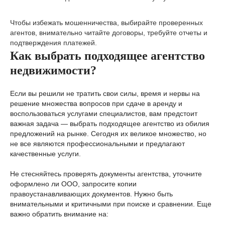
8 (920) 134 15 16
Чтобы избежать мошенничества, выбирайте проверенных
агентов, внимательно читайте договоры, требуйте отчеты и
подтверждения платежей.
Как выбрать подходящее агентство
Услуги
Клиентам
недвижимости?
Продать квартиру
Об агентстве
Сдать квартиру
Вакансии
Купить квартиру
Блог
Если вы решили не тратить свои силы, время и нервы на
Снять квартиру
Контакты
решение множества вопросов при сдаче в аренду и
воспользоваться услугами специалистов, вам предстоит
Подбор в новостройках
важная задача — выбрать подходящее агентство из обилия
предложений на рынке. Сегодня их великое множество, но
не все являются профессиональными и предлагают
Политика обработки персональных данных
качественные услуги.
Не стесняйтесь проверять документы агентства, уточните
оформлено ли ООО, запросите копии
правоустанавливающих документов. Нужно быть
внимательными и критичными при поиске и сравнении. Еще
важно обратить внимание на: