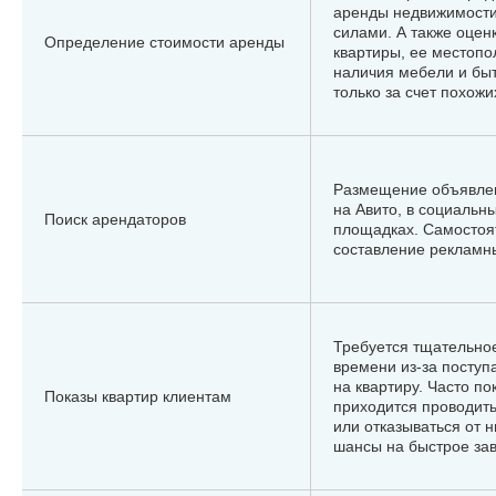
аренды недвижимост
силами. А также оцен
Определение стоимости аренды
квартиры, ее местоп
наличия мебели и быт
только за счет похож
Размещение объявлен
на Авито, в социальны
Поиск арендаторов
площадках. Самостоя
составление рекламн
Требуется тщательно
времени из-за поступ
на квартиру. Часто по
Показы квартир клиентам
приходится проводить
или отказываться от н
шансы на быстрое за