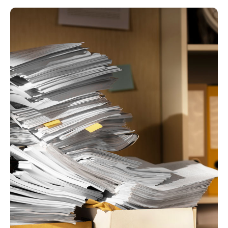
и выгодно
Оставьте свои контактные
данные и мы свяжемся с вами
для обсуждения сделки и
бесплатной консультации
Ваше имя
Ваш телефон
+7
Я даю согласие на обработку персональных
данных в соответствии
с политикой обработки
персональных данных
Сдать квартиру