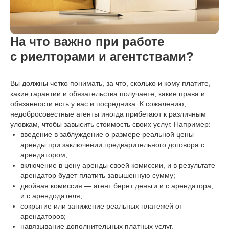
На что важно при работе
с риелторами и агентствами?
Вы должны четко понимать, за что, сколько и кому платите,
какие гарантии и обязательства получаете, какие права и
обязанности есть у вас и посредника. К сожалению,
недобросовестные агенты иногда прибегают к различным
уловкам, чтобы завысить стоимость своих услуг. Например:
введение в заблуждение о размере реальной цены
аренды при заключении предварительного договора с
© 2016-2026 г. Все права защищены
арендатором;
Агентство недвижимости АНК
включение в цену аренды своей комиссии, и в результате
арендатор будет платить завышенную сумму;
Адрес офиса:
двойная комиссия — агент берет деньги и с арендатора,
Ярославль, ул. Чкалова д. 17в , второй этаж
и с арендодателя;
8 (902) 331 52 52
сокрытие или занижение реальных платежей от
арендаторов;
Подбор квартир в новостройках:
навязывание дополнительных платных услуг.